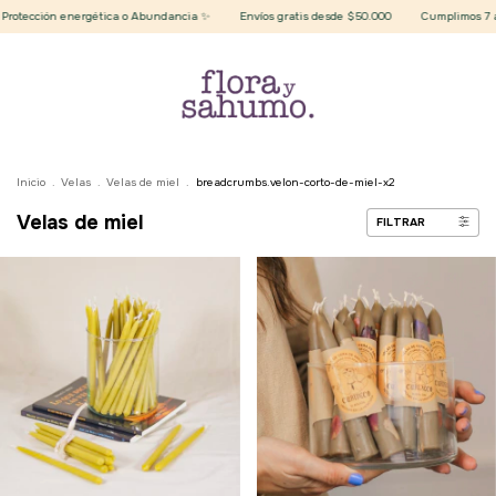
ección energética o Abundancia ✨
Envíos gratis desde $50.000
Cumplimos 7 años 
Inicio
.
Velas
.
Velas de miel
.
breadcrumbs.velon-corto-de-miel-x2
Velas de miel
FILTRAR