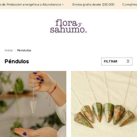
 Protección energética o Abundancia ✨
Envíos gratis desde $50.000
Cumplimos 7 a
Inicio
.
Péndulos
Péndulos
FILTRAR