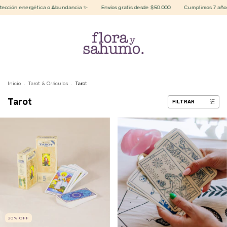
ética o Abundancia ✨
Envíos gratis desde $50.000
Cumplimos 7 años 🔮
REGAL
Inicio
.
Tarot & Oráculos
.
Tarot
Tarot
FILTRAR
20
%
OFF