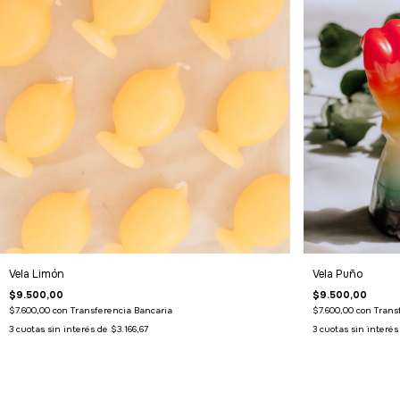
Vela Limón
Vela Puño
$9.500,00
$9.500,00
$7.600,00
con
Transferencia Bancaria
$7.600,00
con
Trans
3
cuotas sin interés de
$3.166,67
3
cuotas sin interé