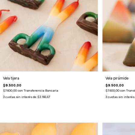
Vela tijera
Vela pirámide
$9.500,00
$9.500,00
$7.600,00
con
Transferencia Bancaria
$7.600,00
con
Trans
3
cuotas sin interés de
$3.166,67
3
cuotas sin interé