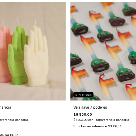
SIN STOCK
mancia
Vela llave 7 poderes
$9.500,00
sferencia Bancaria
$7.600,00
con
Transferencia Bancaria
3
cuotas sin interés de
$3.166,67
s de
$4.166,67