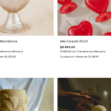
a Abundancia
Vela Corazón ROJO
$9.500,00
sferencia Bancaria
$7.600,00
con
Transferencia Bancaria
s de
$6.250,00
3
cuotas sin interés de
$3.166,67