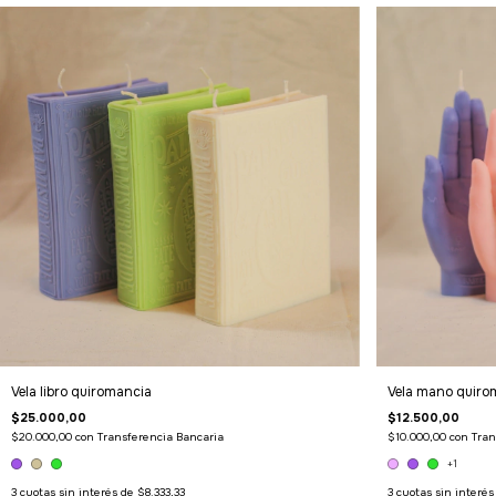
Vela libro quiromancia
Vela mano quiro
$25.000,00
$12.500,00
$20.000,00
con
Transferencia Bancaria
$10.000,00
con
Tran
+1
3
cuotas sin interés de
$8.333,33
3
cuotas sin interé