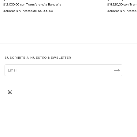
$12.000,00
con
Transferencia Bancaria
$18.320,00
con
Tran
3
cuotas sin interés de
$5.000,00
3
cuotas sin interé
SUSCRIBITE A NUESTRO NEWSLETTER