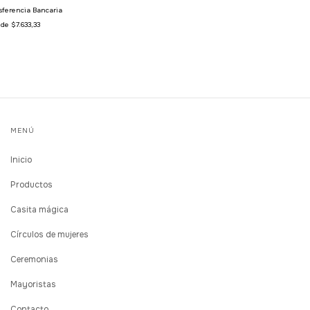
sferencia Bancaria
s de
$7.633,33
MENÚ
Inicio
Productos
Casita mágica
Círculos de mujeres
Ceremonias
Mayoristas
Contacto