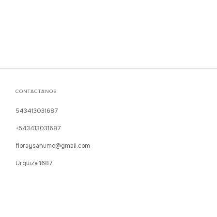
CONTACTANOS
543413031687
+543413031687
floraysahumo@gmail.com
Urquiza 1687