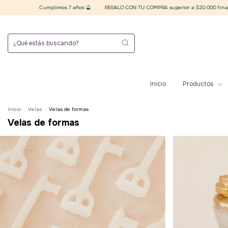
REGALO CON TU COMPRA superior a $20.000 finales 🪄 Elegí tu plancha de stickers amu
Inicio
Productos
Inicio
.
Velas
.
Velas de formas
Velas de formas