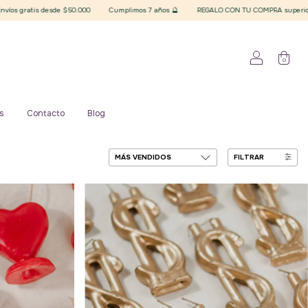
imos 7 años 🔮
REGALO CON TU COMPRA superior a $20.000 finales 🪄 Elegí tu plancha
0
s
Contacto
Blog
FILTRAR