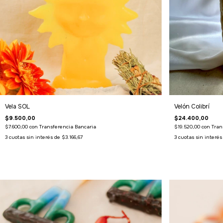
Vela SOL
Velón Colibrí
$9.500,00
$24.400,00
$7.600,00
con
Transferencia Bancaria
$19.520,00
con
Tran
3
cuotas sin interés de
$3.166,67
3
cuotas sin interé