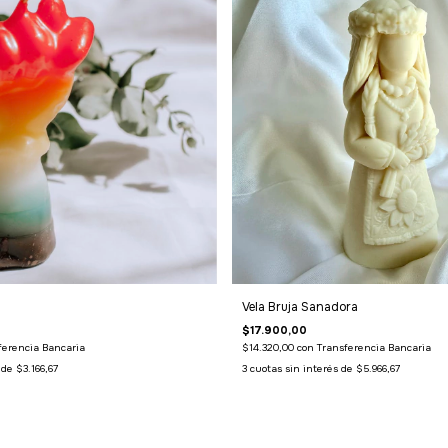
Vela Bruja Sanadora
$17.900,00
ferencia Bancaria
$14.320,00
con
Transferencia Bancaria
s de
$3.166,67
3
cuotas sin interés de
$5.966,67