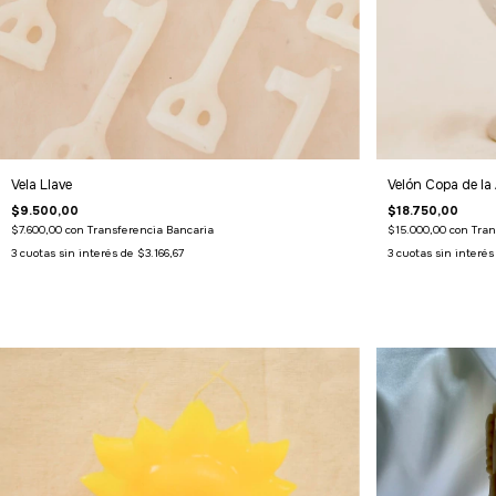
Vela Llave
Velón Copa de l
$9.500,00
$18.750,00
$7.600,00
con
Transferencia Bancaria
$15.000,00
con
Tran
3
cuotas sin interés de
$3.166,67
3
cuotas sin interé