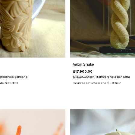
Velon Snake
$17.900,00
sferencia Bancaria
$14.320,00
con
Transferencia Bancaria
s de
$8.133,33
3
cuotas sin interés de
$5.966,67