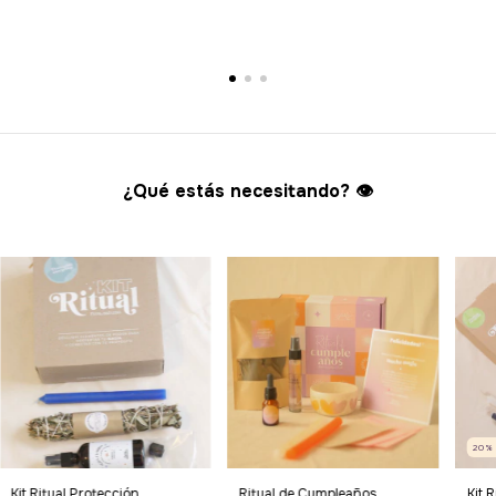
¿Qué estás necesitando? 👁️
20
Kit Ritual Protección
Kit 
Ritual de Cumpleaños