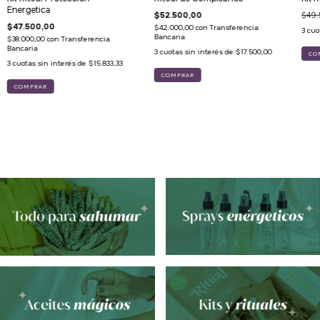
Energetica
$49.
$52.500,00
$47.500,00
$42.000,00
con
Transferencia
3
cuo
Bancaria
$38.000,00
con
Transferencia
Bancaria
3
cuotas sin interés de
$17.500,00
3
cuotas sin interés de
$15.833,33