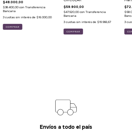
CIRCULAR
Mani
$48.000,00
$59.900,00
$72
$38.400,00
con
Transferencia
Bancaria
$47.920,00
con
Transferencia
$58.
Bancaria
Banc
3
cuotas sin interés de
$16.000,00
3
cuotas sin interés de
$19.966,67
3
cuo
Envíos a todo el país