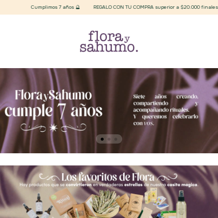
Cumplimos 7 años 🔮
REGALO CON TU COMPRA superior a $20.000 finales 🪄 Eleg