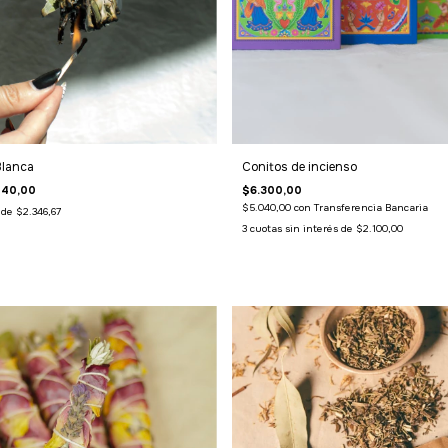
Blanca
Conitos de incienso
040,00
$6.300,00
$5.040,00
con
Transferencia Bancaria
s de
$2.346,67
3
cuotas sin interés de
$2.100,00