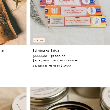
21
%
OFF
mar
Sahumerios Satya
$6.300,00
$5.000,00
$4.000,00
con
Transferencia Bancaria
3
cuotas sin interés de
$1.666,67