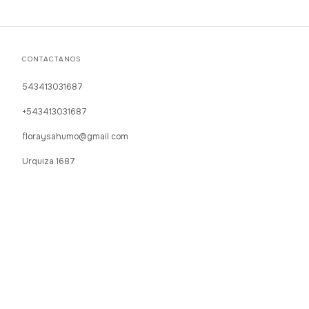
CONTACTANOS
543413031687
+543413031687
floraysahumo@gmail.com
Urquiza 1687