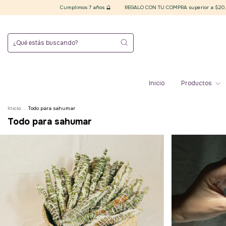
Cumplimos 7 años 🔮
REGALO CON TU COMPRA superior a $20.000 finales 🪄 Elegí tu p
Inicio
Productos
Inicio
.
Todo para sahumar
Todo para sahumar