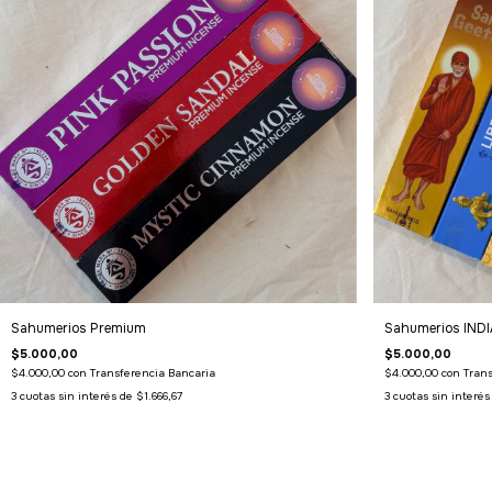
Sahumerios Premium
Sahumerios INDI
$5.000,00
$5.000,00
$4.000,00
con
Transferencia Bancaria
$4.000,00
con
Trans
3
cuotas sin interés de
$1.666,67
3
cuotas sin interé