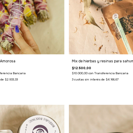
 Amorosa
Mix de hierbas y resinas para sahu
$12.500,00
ferencia Bancaria
$10.000,00
con
Transferencia Bancaria
s de
$2.933,33
3
cuotas sin interés de
$4.166,67