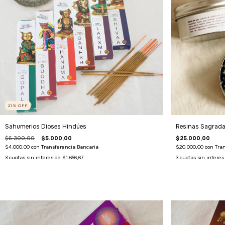
21
%
OFF
Sahumerios Dioses Hindúes
Resinas Sagrad
$6.300,00
$5.000,00
$25.000,00
$4.000,00
con
Transferencia Bancaria
$20.000,00
con
Tra
3
cuotas sin interés de
$1.666,67
3
cuotas sin interé