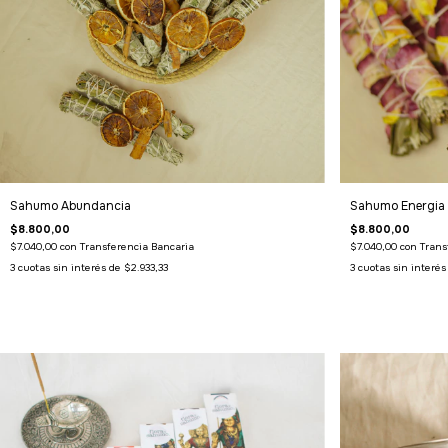
Sahumo Energia
Sahumo Abundancia
$8.800,00
$8.800,00
$7.040,00
con
Trans
$7.040,00
con
Transferencia Bancaria
3
cuotas sin interé
3
cuotas sin interés de
$2.933,33