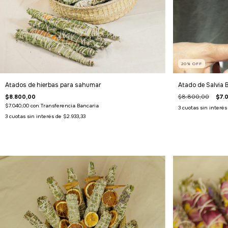
20
%
OFF
Atados de hierbas para sahumar
Atado de Salvia 
$8.800,00
$8.800,00
$7.
$7.040,00
con
Transferencia Bancaria
3
cuotas sin interé
3
cuotas sin interés de
$2.933,33