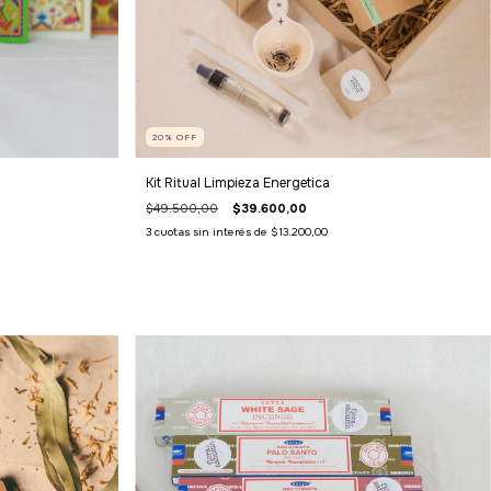
20
%
OFF
Kit Ritual Limpieza Energetica
$49.500,00
$39.600,00
3
cuotas sin interés de
$13.200,00