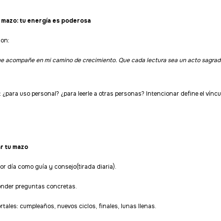
u mazo: tu energía es poderosa
ion:
e acompañe en mi camino de crecimiento. Que cada lectura sea un acto sagrad
: ¿para uso personal? ¿para leerle a otras personas? Intencionar define el vínc
ar tu mazo
por día como guía y consejo(tirada diaria).
onder preguntas concretas.
ales: cumpleaños, nuevos ciclos, finales, lunas llenas.