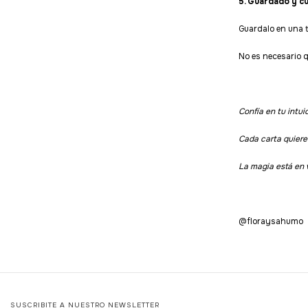
5. Guardado y cu
Guardalo en una te
No es necesario q
Confía en tu intui
Cada carta quiere
La magia está en 
@floraysahumo
SUSCRIBITE A NUESTRO NEWSLETTER