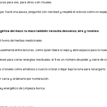
ras para vos, para otrxs o en rituales.
ajar, hacé una pausa, preguntá con claridad y respetá el oráculo como un espej
rgética del mazo: tu mazo también necesita descanso, aire y reseteo.
l humo de hierbas medicinales.
uavemente entre lecturas, como quien libera lo viejo y abre espacio para lo nuev
veces para cortar energías residuales: el 9 es un número de poder y cierre de ci
a cristales como amatista o cuarzo cristal o dejar bajo la luna para recargarlo.
r carta y ordenarlo por numeración.
ay energético de Limpieza Aurica.