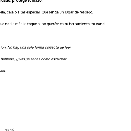
idado: protege tu mazo.
la, caja o altar especial. Que tenga un lugar de respeto.
ue nadie más lo toque si no querés: es tu herramienta, tu canal.
ción. No hay una sola forma correcta de leer.
 hablarte, y vos ya sabés cómo escuchar.
vos.
MENÚ