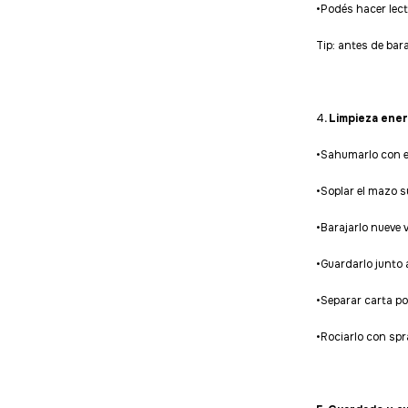
•Podés hacer lectu
Tip: antes de bar
4
. Limpieza ene
•Sahumarlo con e
•Soplar el mazo s
•Barajarlo nueve 
•Guardarlo junto 
•Separar carta po
•Rociarlo con spr