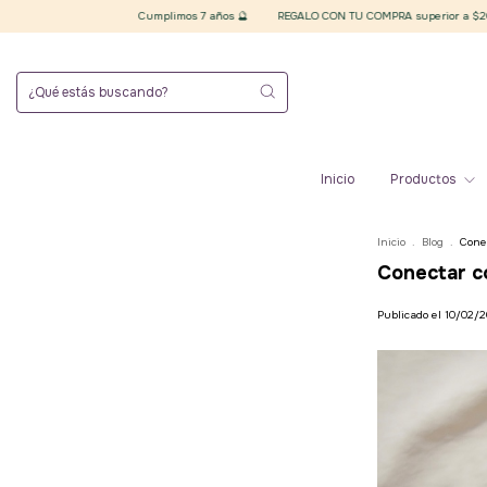
Cumplimos 7 años 🔮
REGALO CON TU COMPRA superior a $20.000 finales 
Inicio
Productos
Inicio
.
Blog
.
Cone
Conectar c
Publicado el 10/02/