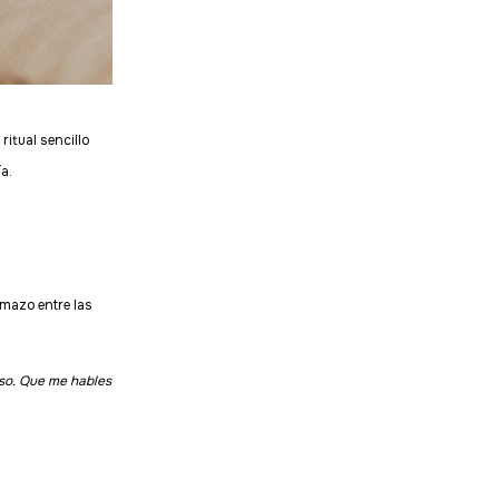
itual sencillo
a.
mazo entre las
rso. Que me hables