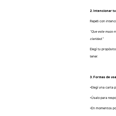
2. Intencionar t
Repeti con intenc
“Que este mazo m
claridad.”
Elegí tu propósito
tener.
3. Formas de us
•Elegí una carta 
•Úsalo para resp
•En momentos port