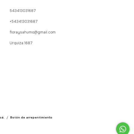
543413031687
+543413031687
floraysahumo@gmail.com
Urquiza 1687
cá.
/
Botón de arrepentimiento